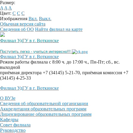
Размер:
A
A
A
Цвет:
C
C
C
Изображения
Вкл.
Выкл.
Обычная версия сайта
Сведения об ОО
Найти филиал на карте
Филиал УдГУ в г. Воткинске
Поступить легко - учиться интересно!!!
Филиал УдГУ в г. Воткинске
Режим работы филиала с 8:00 ч. до 17:00 ч., Пн-Пт; сб., вс.
выходной
приёмная директора +7 (34145) 5-21-70, приёмная комиссия +7
(34145) 4-25-33
Филиал УдГУ в г. Воткинске
О ВУЗе
Сведения об образовательной организации
Аккредитация образовательных программ
Лицензирование образовательных программ
Кафедры
Совет филиала
Руководство