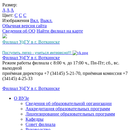
Размер:
A
A
A
Цвет:
C
C
C
Изображения
Вкл.
Выкл.
Обычная версия сайта
Сведения об ОО
Найти филиал на карте
Филиал УдГУ в г. Воткинске
Поступить легко - учиться интересно!!!
Филиал УдГУ в г. Воткинске
Режим работы филиала с 8:00 ч. до 17:00 ч., Пн-Пт; сб., вс.
выходной
приёмная директора +7 (34145) 5-21-70, приёмная комиссия +7
(34145) 4-25-33
Филиал УдГУ в г. Воткинске
О ВУЗе
Сведения об образовательной организации
Аккредитация образовательных программ
Лицензирование образовательных программ
Кафедры
Совет филиала
Руководство