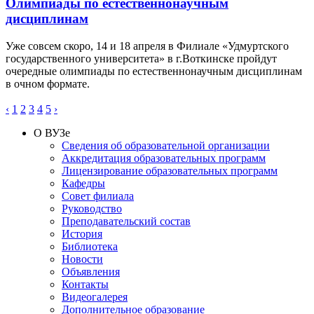
Олимпиады по естественнонаучным
дисциплинам
Уже совсем скоро, 14 и 18 апреля в Филиале «Удмуртского
государственного университета» в г.Воткинске пройдут
очередные олимпиады по естественнонаучным дисциплинам
в очном формате.
‹
1
2
3
4
5
›
О ВУЗе
Сведения об образовательной организации
Аккредитация образовательных программ
Лицензирование образовательных программ
Кафедры
Совет филиала
Руководство
Преподавательский состав
История
Библиотека
Новости
Объявления
Контакты
Видеогалерея
Дополнительное образование