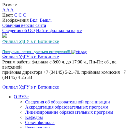
Размер:
A
A
A
Цвет:
C
C
C
Изображения
Вкл.
Выкл.
Обычная версия сайта
Сведения об ОО
Найти филиал на карте
Филиал УдГУ в г. Воткинске
Поступить легко - учиться интересно!!!
Филиал УдГУ в г. Воткинске
Режим работы филиала с 8:00 ч. до 17:00 ч., Пн-Пт; сб., вс.
выходной
приёмная директора +7 (34145) 5-21-70, приёмная комиссия +7
(34145) 4-25-33
Филиал УдГУ в г. Воткинске
О ВУЗе
Сведения об образовательной организации
Аккредитация образовательных программ
Лицензирование образовательных программ
Кафедры
Совет филиала
Руководство